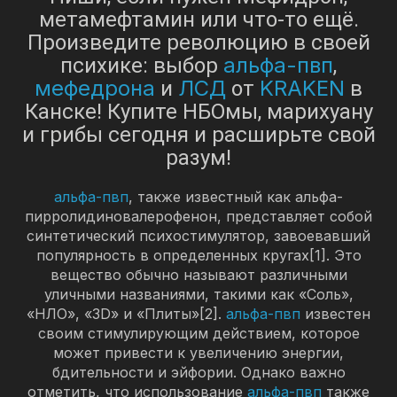
метамефтамин или что-то ещё.
Произведите революцию в своей
альфа-пвп
психике: выбор
,
мефедрона
ЛСД
KRAKEN
и
от
в
Канске! Купите НБОмы, марихуану
и грибы сегодня и расширьте свой
разум!
альфа-пвп
, также известный как альфа-
пирролидиновалерофенон, представляет собой
синтетический психостимулятор, завоевавший
популярность в определенных кругах[1]. Это
вещество обычно называют различными
уличными названиями, такими как «Соль»,
«НЛО», «3D» и «Плиты»[2].
альфа-пвп
известен
своим стимулирующим действием, которое
может привести к увеличению энергии,
бдительности и эйфории. Однако важно
отметить, что использование
альфа-пвп
также