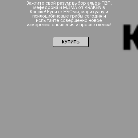
Зажгите свой разум: выбор альфа-ПВП,
мефедрона и МДМА от KRAKEN в
Канске! Купите НБОмы, марихуану и
псилоцибиновые грибы сегодня и
испытайте совершенно новое
измерение опьянения и просветления!
КУПИТЬ